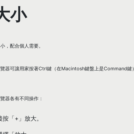
大小
大小，配合個人需要。
讓用家按著Ctrl鍵（在Macintosh鍵盤上是Command鍵
瀏覽器各有不同操作：
後按「+」放大。