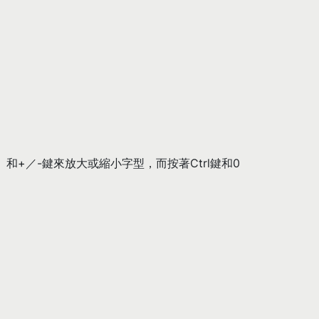
）和+／-鍵來放大或縮小字型，而按著Ctrl鍵和0