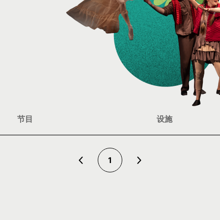
节目
设施
1